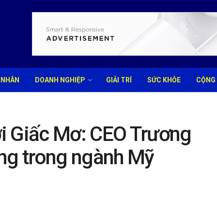
 NHÂN
DOANH NGHIỆP
GIẢI TRÍ
SỨC KHỎE
CỘNG
i Giấc Mơ: CEO Trương
áng trong ngành Mỹ