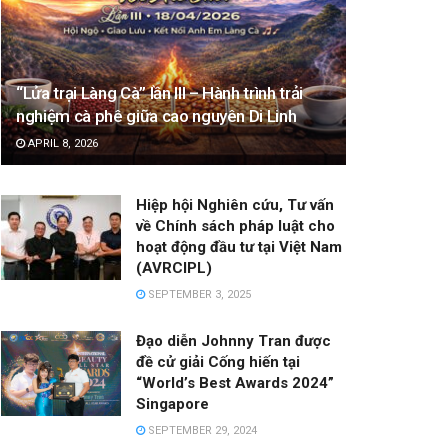
“Lửa trại Làng Cà” lần III – Hành trình trải
nghiệm cà phê giữa cao nguyên Di Linh
APRIL 8, 2026
Hiệp hội Nghiên cứu, Tư vấn
về Chính sách pháp luật cho
hoạt động đầu tư tại Việt Nam
(AVRCIPL)
SEPTEMBER 3, 2025
Đạo diễn Johnny Tran được
đề cử giải Cống hiến tại
“World’s Best Awards 2024”
Singapore
SEPTEMBER 29, 2024