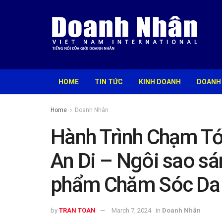
HOME
TIN TỨC
KINH DOANH
DOANH
Home
Doanh Nhân
Hành Trình Chạm Tớ
An Di – Ngôi sao s
phẩm Chăm Sóc Da
by
TRAN TOAN
March 7, 2024
in
Doanh Nhân