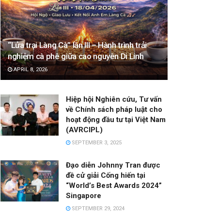
“Lửa trại Làng Cà” lần III – Hành trình trải
nghiệm cà phê giữa cao nguyên Di Linh
APRIL 8, 2026
Hiệp hội Nghiên cứu, Tư vấn
về Chính sách pháp luật cho
hoạt động đầu tư tại Việt Nam
(AVRCIPL)
SEPTEMBER 3, 2025
Đạo diễn Johnny Tran được
đề cử giải Cống hiến tại
“World’s Best Awards 2024”
Singapore
SEPTEMBER 29, 2024