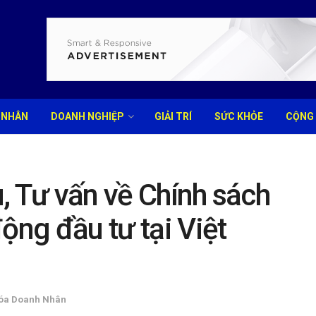
 NHÂN
DOANH NGHIỆP
GIẢI TRÍ
SỨC KHỎE
CỘNG
, Tư vấn về Chính sách
ộng đầu tư tại Việt
óa Doanh Nhân