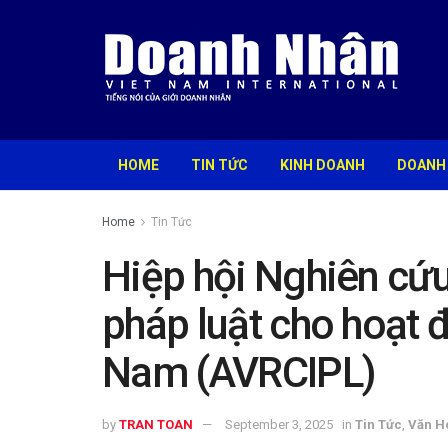
HOME
TIN TỨC
KINH DOANH
DOANH
Home
Tin Tức
Hiệp hội Nghiên cứu
pháp luật cho hoạt đ
Nam (AVRCIPL)
by
TRAN TOAN
September 3, 2025
in
Tin Tức
,
Văn H