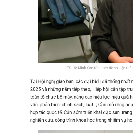
TS. Hồ Minh Sơn trình bày đề án kiện toà
Tại Hội nghị giao ban, các đại biểu đã thống nhấ
2025 và những năm tiếp theo, Hiệp hội cần tập tru
toàn tổ chức bộ máy, nâng cao hiệu lực, hiệu quả 
vấn, phản biện, chính sách, luật…; Cần mở rộng ho
hợp tác quốc tế; Cần sớm triển khai đặc san, trang 
nghiên cứu, công trình khoa học trong nhiệm vụ h