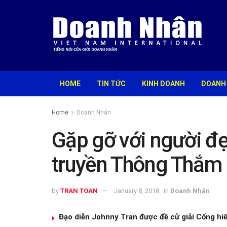
HOME
TIN TỨC
KINH DOANH
DOANH
Home
Doanh Nhân
Gặp gỡ với người đ
truyền Thông Thắm L
by
TRAN TOAN
January 8, 2018
in
Doanh Nhân
Đạo diễn Johnny Tran được đề cử giải Cống hi