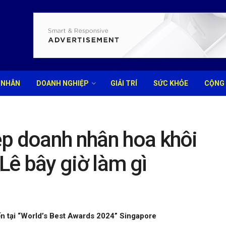
 NHÂN
DOANH NGHIỆP
GIẢI TRÍ
SỨC KHỎE
CỘNG
ẹp doanh nhân hoa khôi
ê bây giờ làm gì
ến tại “World’s Best Awards 2024” Singapore