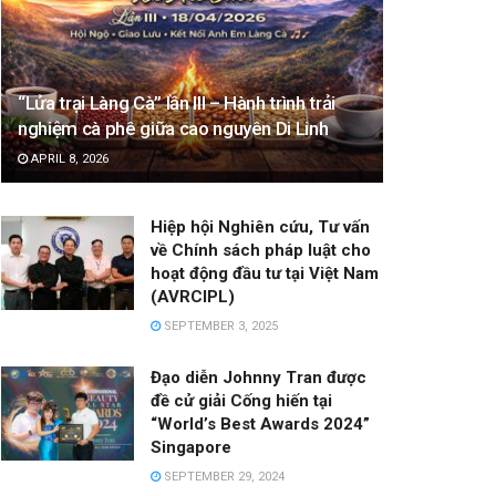
“Lửa trại Làng Cà” lần III – Hành trình trải
nghiệm cà phê giữa cao nguyên Di Linh
APRIL 8, 2026
Hiệp hội Nghiên cứu, Tư vấn
về Chính sách pháp luật cho
hoạt động đầu tư tại Việt Nam
(AVRCIPL)
SEPTEMBER 3, 2025
Đạo diễn Johnny Tran được
đề cử giải Cống hiến tại
“World’s Best Awards 2024”
Singapore
SEPTEMBER 29, 2024