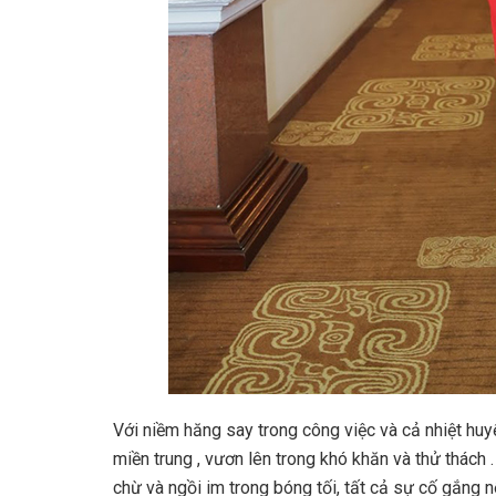
Với niềm hăng say trong công việc và cả nhiệt h
miền trung , vươn lên trong khó khăn và thử thách
chừ và ngồi im trong bóng tối, tất cả sự cố gắng 