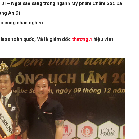
 Di – Ngôi sao sáng trong ngành Mỹ phẩm Chăm Sóc Da
ương An Di
ừ cô công nhân nghèo
glass toàn quốc, Và là giám đốc
thương♫
hiệu viet