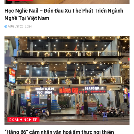
Học Nghề Nail – Đón Đầu Xu Thế Phát Triển Ngành
Nghề Tại Việt Nam
AUGUST 25, 2024
DOANH NGHIỆP
“Hằng 66” cảm nhận văn hoá ẩm thực nơi thiên