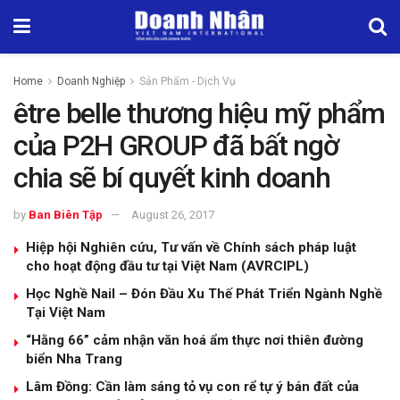
Home
Doanh Nghiệp
Sản Phẩm - Dịch Vụ
être belle thương hiệu mỹ phẩm
của P2H GROUP đã bất ngờ
chia sẽ bí quyết kinh doanh
by
Ban Biên Tập
August 26, 2017
Hiệp hội Nghiên cứu, Tư vấn về Chính sách pháp luật
cho hoạt động đầu tư tại Việt Nam (AVRCIPL)
Học Nghề Nail – Đón Đầu Xu Thế Phát Triển Ngành Nghề
Tại Việt Nam
“Hằng 66” cảm nhận văn hoá ẩm thực nơi thiên đường
biển Nha Trang
Lâm Đồng: Cần làm sáng tỏ vụ con rể tự ý bán đất của