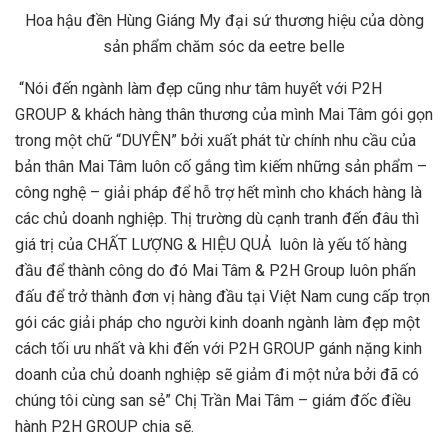
Hoa hậu đền Hùng Giáng My đại sứ thương hiệu của dòng
sản phẩm chăm sóc da eetre belle
“Nói đến ngành làm đẹp cũng như tâm huyết với P2H
GROUP & khách hàng thân thương của mình Mai Tâm gói gọn
trong một chữ “DUYÊN” bởi xuất phát từ chính nhu cầu của
bản thân Mai Tâm luôn cố gắng tìm kiếm những sản phẩm –
công nghệ – giải pháp để hỗ trợ hết mình cho khách hàng là
các chủ doanh nghiệp. Thị trường dù cạnh tranh đến đâu thì
giá trị của CHẤT LƯỢNG & HIỆU QUẢ luôn là yếu tố hàng
đầu để thành công do đó Mai Tâm & P2H Group luôn phấn
đấu để trở thành đơn vị hàng đầu tại Việt Nam cung cấp trọn
gói các giải pháp cho người kinh doanh ngành làm đẹp một
cách tối ưu nhất và khi đến với P2H GROUP gánh nặng kinh
doanh của chủ doanh nghiệp sẽ giảm đi một nửa bởi đã có
chúng tôi cùng san sẻ” Chị Trần Mai Tâm – giám đốc điều
hành P2H GROUP chia sẽ.