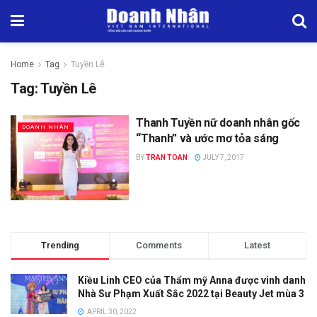
Home
Tag
Tuyền Lê
Tag:
Tuyền Lê
Thanh Tuyền nữ doanh nhân gốc
DOANH NHÂN
“Thanh” và ước mơ tỏa sáng
BY
TRAN TOAN
JULY 7, 2017
Trending
Comments
Latest
Kiều Linh CEO của Thẩm mỹ Anna được vinh danh
Nhà Sư Phạm Xuất Sắc 2022 tại Beauty Jet mùa 3
APRIL 30, 2022