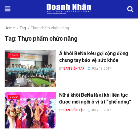
Home
Tag
Thực phẩm chức năng
Tag:
Thực phẩm chức năng
Á khôi BeNa kêu gọi cộng đồng
DEMO
chung tay bảo vệ sức khỏe
BY
BAN BIÊN TẬP
JULY 19, 2017
Nữ á khôi BeNa là ai khi liên tục
DEMO
được mời ngồi ở vị trí “ghế nóng”
BY
BAN BIÊN TẬP
JULY 11, 2017