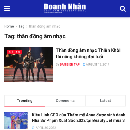
Home
Tag
thần đồng âm nhạc
Tag:
thần đồng âm nhạc
Thần đồng âm nhạc Thiên Khôi
GIẢI TRÍ
tài năng không đợi tuổi
BY
BAN BIÊN TẬP
AUGUST 13, 2017
Trending
Comments
Latest
Kiều Linh CEO của Thẩm mỹ Anna được vinh danh
Nhà Sư Phạm Xuất Sắc 2022 tại Beauty Jet mùa 3
APRIL 30, 2022