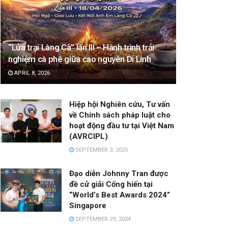
“Lửa trại Làng Cà” lần III – Hành trình trải
nghiệm cà phê giữa cao nguyên Di Linh
APRIL 8, 2026
Hiệp hội Nghiên cứu, Tư vấn
về Chính sách pháp luật cho
hoạt động đầu tư tại Việt Nam
(AVRCIPL)
SEPTEMBER 3, 2025
Đạo diễn Johnny Tran được
đề cử giải Cống hiến tại
“World’s Best Awards 2024”
Singapore
SEPTEMBER 29, 2024