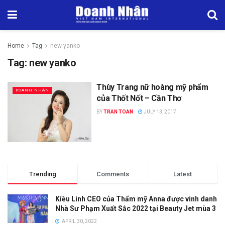
Home
Tag
new yanko
Tag:
new yanko
Thùy Trang nữ hoàng mỹ phẩm
DOANH NHÂN
của Thốt Nốt – Cần Thơ
BY
TRAN TOAN
JULY 13, 2017
Trending
Comments
Latest
Kiều Linh CEO của Thẩm mỹ Anna được vinh danh
Nhà Sư Phạm Xuất Sắc 2022 tại Beauty Jet mùa 3
APRIL 30, 2022