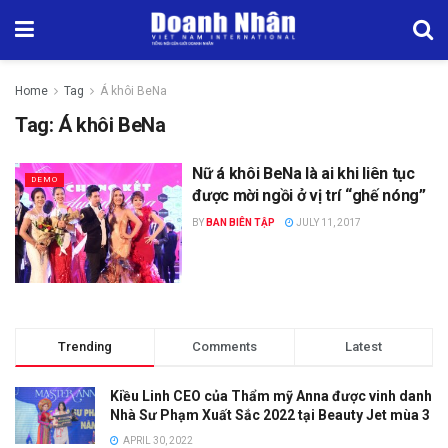
Home
Tag
Á khôi BeNa
Tag:
Á khôi BeNa
Nữ á khôi BeNa là ai khi liên tục
DEMO
được mời ngồi ở vị trí “ghế nóng”
BY
BAN BIÊN TẬP
JULY 11, 2017
Trending
Comments
Latest
Kiều Linh CEO của Thẩm mỹ Anna được vinh danh
Nhà Sư Phạm Xuất Sắc 2022 tại Beauty Jet mùa 3
APRIL 30, 2022