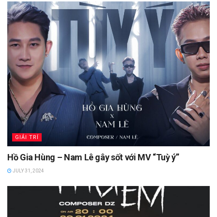
GIẢI TRÍ
Hồ Gia Hùng – Nam Lê gây sốt với MV “Tuỳ ý”
JULY 31, 2024