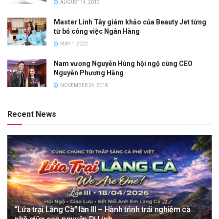
AUGUST 14, 2019
Master Linh Tây giám khảo của Beauty Jet từng
từ bỏ công việc Ngân Hàng
MAY 1, 2022
Nam vương Nguyễn Hùng hội ngộ cùng CEO
Nguyễn Phương Hằng
NOVEMBER 24, 2018
Recent News
“Lửa trại Làng Cà” lần III – Hành trình trải nghiệm cà