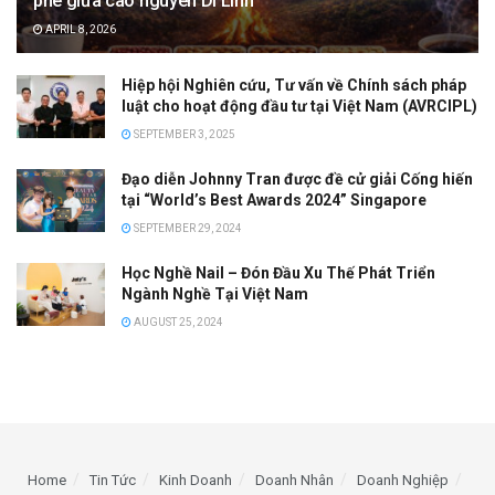
phê giữa cao nguyên Di Linh
APRIL 8, 2026
Hiệp hội Nghiên cứu, Tư vấn về Chính sách pháp
luật cho hoạt động đầu tư tại Việt Nam (AVRCIPL)
SEPTEMBER 3, 2025
Đạo diễn Johnny Tran được đề cử giải Cống hiến
tại “World’s Best Awards 2024” Singapore
SEPTEMBER 29, 2024
Học Nghề Nail – Đón Đầu Xu Thế Phát Triển
Ngành Nghề Tại Việt Nam
AUGUST 25, 2024
Home
Tin Tức
Kinh Doanh
Doanh Nhân
Doanh Nghiệp