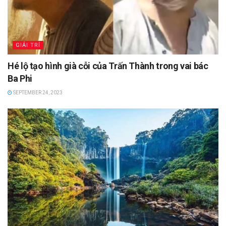
GIẢI TRÍ
Hé lộ tạo hình già cỗi của Trấn Thành trong vai bác
Ba Phi
SEPTEMBER 24, 2023