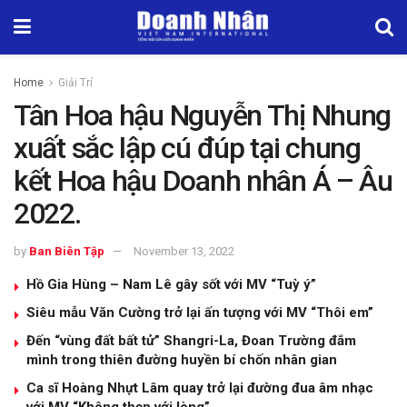
Home
Giải Trí
Tân Hoa hậu Nguyễn Thị Nhung
xuất sắc lập cú đúp tại chung
kết Hoa hậu Doanh nhân Á – Âu
2022.
by
Ban Biên Tập
November 13, 2022
Hồ Gia Hùng – Nam Lê gây sốt với MV “Tuỳ ý”
Siêu mẫu Văn Cường trở lại ấn tượng với MV “Thôi em”
Đến “vùng đất bất tử” Shangri-La, Đoan Trường đắm
mình trong thiên đường huyền bí chốn nhân gian
Ca sĩ Hoàng Nhựt Lâm quay trở lại đường đua âm nhạc
với MV “Không thẹn với lòng”